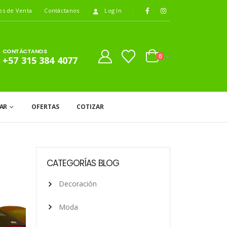
os de Venta
Contáctanos
Log In
CONTÁCTANOS
0
+57 315 384 4077
AR
OFERTAS
COTIZAR
CATEGORÍAS BLOG
Decoración
Moda