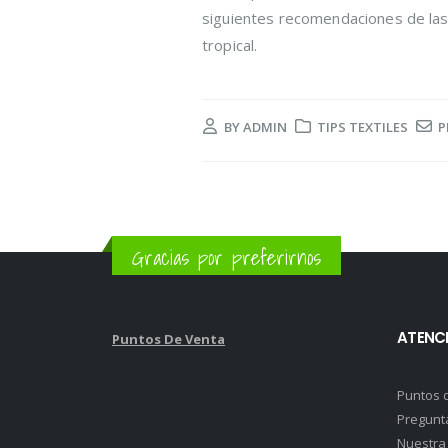
siguientes recomendaciones de las 
tropical.
BY
ADMIN
TIPS TEXTILES
P
Gracias por preferirnos
ATENCI
Puntos De Venta
Puntos 
Pregunt
Nuestra