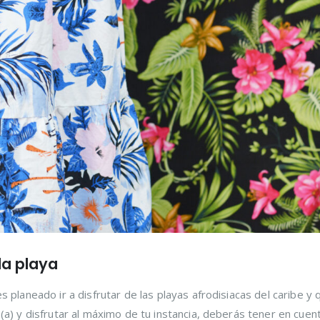
la playa
s planeado ir a disfrutar de las playas afrodisiacas del caribe y 
(a) y disfrutar al máximo de tu instancia, deberás tener en cuen