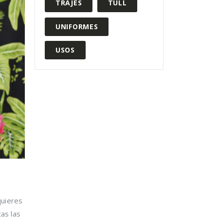
TRAJES
TULL
UNIFORMES
USOS
quieres
tas las