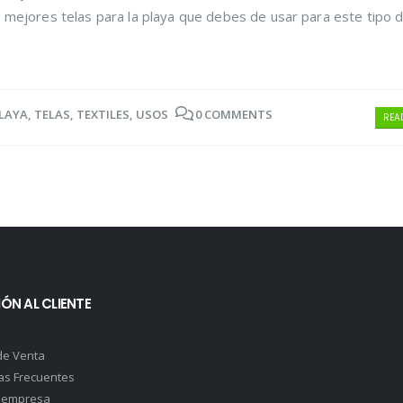
mejores telas para la playa que debes de usar para este tipo d
LAYA
,
TELAS
,
TEXTILES
,
USOS
0 COMMENTS
READ
ÓN AL CLIENTE
de Venta
as Frecuentes
 empresa