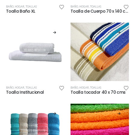
BAÑO
,
HOGAR
,
TOALLAS
BAÑO
,
HOGAR
,
TOALLAS
Toalla Baño XL
Toalla de Cuerpo 70 x 140 cm
BAÑO
,
HOGAR
,
TOALLAS
BAÑO
,
HOGAR
,
TOALLAS
Toalla Institucional
Toalla tocador 40 x 70 cms