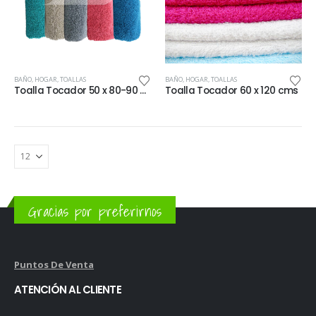
BAÑO
,
HOGAR
,
TOALLAS
BAÑO
,
HOGAR
,
TOALLAS
Toalla Tocador 50 x 80-90 cms
Toalla Tocador 60 x 120 cms
Gracias por preferirnos
Puntos De Venta
ATENCIÓN AL CLIENTE