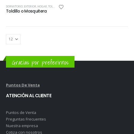
DORMITORIO
,
EXTERIOR
,
HOGAR
,
TOLDILLOS
,
TOLDILLOS
Toldillo o Mosquitera
Gracias por preferirnos
Puntos De Venta
ATENCIÓN AL CLIENTE
Puntos de Venta
Preguntas Frecuentes
Nuestra empresa
Cotiza con nosotros