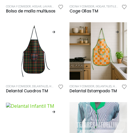
COCINA Y COMEDOR
,
HOGAR
,
LAVANDERÍA
,
TEXTILES DE COCINA
COCINA Y COMEDOR
,
HOGAR
,
TEXTILES DE COCINA
Bolsa de malla multiusos
Coge Ollas TM
COCINA Y COMEDOR
,
DELANTALES
,
HOGAR
COCINA Y COMEDOR
,
DELANTALES
,
HOGAR
Delantal Cuadros TM
Delantal Estampado TM