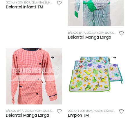
COCINA Y COMEDOR
,
DELANTALES
,
HOGAR
Delantal Infantil TM
BÁSICOS
,
BATA
,
COCINA Y COMEDOR
,
COLEGIO
,
DEL
Delantal Manga Larga
BÁSICOS
,
BATA
,
COCINA Y COMEDOR
,
COLEGIO
,
DELANTAL
COCINA Y COMEDOR
,
DELANTALES
,
,
GENERAL
HOGAR
,
LIMPIONES
,
HOGAR
,
INTEGRAD
,
TEXTILES
Delantal Manga Larga
Limpion TM