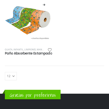
GUATA
,
INFANTIL
,
LIMPIONES
,
MANUALIDADES
,
TEXTIL HOGAR
,
TEXTILES
,
TIPOS DE TELA
,
USO DE LA T
Paño Absorbente Estampado
Gracias por preferirnos