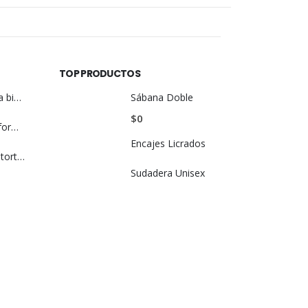
TOP PRODUCTOS
Cinta Reflectiva bicolor
Sábana Doble
$
0
Cuadro de Uniforme
Encajes Licrados
Camisa Cuello tortuga Mujer
Sudadera Unisex