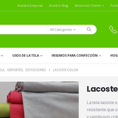
Nuestra Empresa
Nuestro Blog
Servicio al Cliente
Punt
All Categories
USOS DE LA TELA
INSUMOS PARA CONFECCIÓN
HOG
ELA
,
DEPORTES
,
DOTACIONES
LACOSTE COLOR
Lacoste
La tela lacoste 
resistente que s
y camibusos coleg