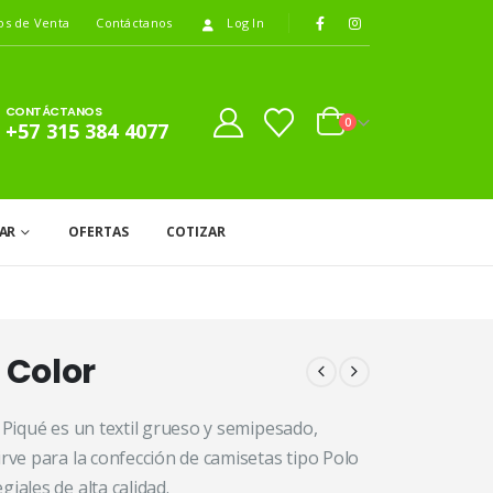
os de Venta
Contáctanos
Log In
CONTÁCTANOS
0
+57 315 384 4077
AR
OFERTAS
COTIZAR
 Color
o Piqué es un textil grueso y semipesado,
irve para la confección de camisetas tipo Polo
iales de alta calidad.