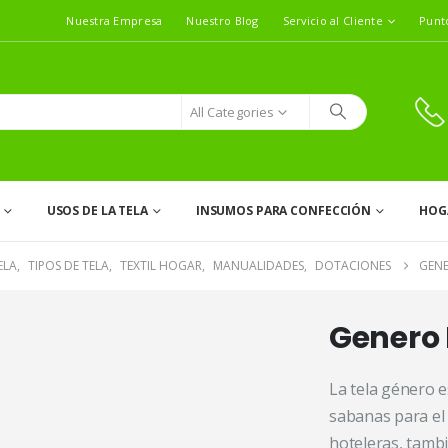
Nuestra Empresa
Nuestro Blog
Servicio al Cliente
Punt
All Categories
USOS DE LA TELA
INSUMOS PARA CONFECCIÓN
HOG
ELA
,
TIPOS DE TELA
,
TEXTIL HOGAR
,
MANUALIDADES
,
DOTACIONES
GEN
Genero
La tela género e
sabanas para el
hoteleras, tamb