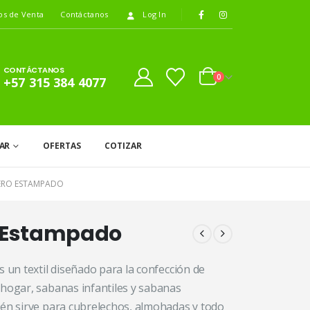
os de Venta
Contáctanos
Log In
CONTÁCTANOS
0
+57 315 384 4077
AR
OFERTAS
COTIZAR
ERO ESTAMPADO
 Estampado
s un textil diseñado para la confección de
 hogar, sabanas infantiles y sabanas
ién sirve para cubrelechos, almohadas y todo