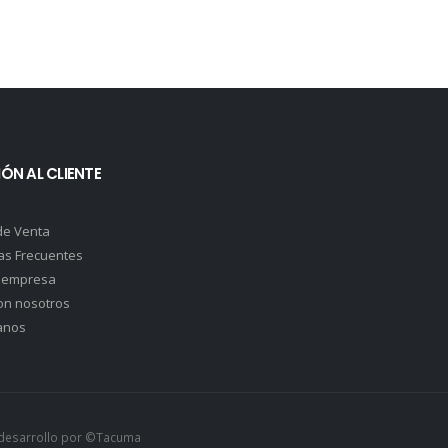
ÓN AL CLIENTE
de Venta
as Frecuentes
 empresa
on nosotros
anos
& desarrollo por ©Tacuma