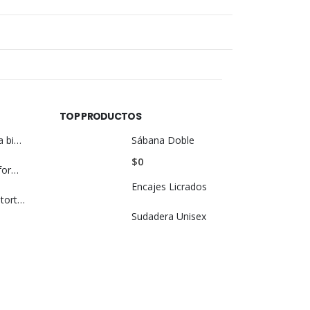
TOP PRODUCTOS
Cinta Reflectiva bicolor
Sábana Doble
$
0
Cuadro de Uniforme
Encajes Licrados
Camisa Cuello tortuga Mujer
Sudadera Unisex