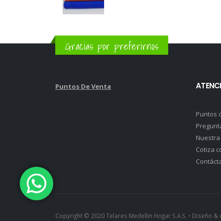
Gracias por preferirnos
ATENCI
Puntos De Venta
Puntos 
Pregunt
Nuestra
Cotiza c
Contáct
Copyright © 2020 Telares Medellin Hogar S.A.S. • Diseño 