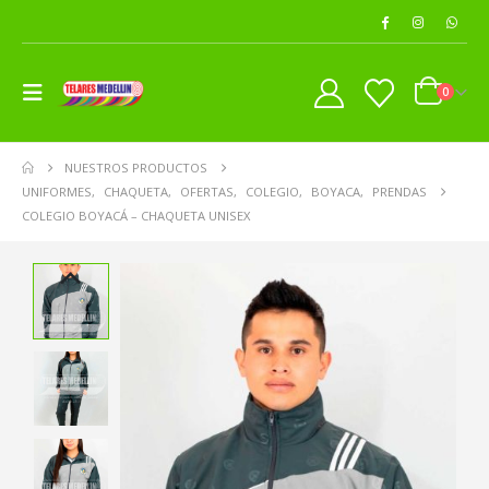
0
NUESTROS PRODUCTOS
UNIFORMES
,
CHAQUETA
,
OFERTAS
,
COLEGIO
,
BOYACA
,
PRENDAS
COLEGIO BOYACÁ – CHAQUETA UNISEX