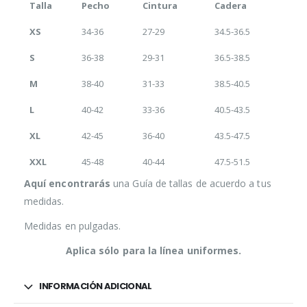
Talla
Pecho
Cintura
Cadera
XS
34-36
27-29
34.5-36.5
S
36-38
29-31
36.5-38.5
M
38-40
31-33
38.5-40.5
L
40-42
33-36
40.5-43.5
XL
42-45
36-40
43.5-47.5
XXL
45-48
40-44
47.5-51.5
Aquí encontrarás
una Guía de tallas de acuerdo a tus
medidas.
Medidas en pulgadas.
Aplica sólo para la línea uniformes.
INFORMACIÓN ADICIONAL