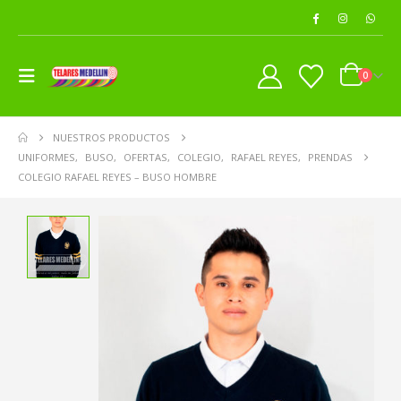
0
NUESTROS PRODUCTOS
UNIFORMES
,
BUSO
,
OFERTAS
,
COLEGIO
,
RAFAEL REYES
,
PRENDAS
COLEGIO RAFAEL REYES – BUSO HOMBRE