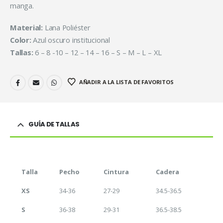
manga.
Material:
Lana Poliéster
Color:
Azul oscuro institucional
Tallas:
6 – 8 -10 – 12 – 14 – 16 – S – M – L – XL
AÑADIR A LA LISTA DE FAVORITOS
GUÍA DE TALLAS
Talla
Pecho
Cintura
Cadera
XS
34-36
27-29
34.5-36.5
S
36-38
29-31
36.5-38.5