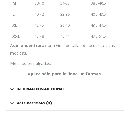
M
38-40
31-33
38.5-40.5
L
40-42
33-36
40.5-43.5
XL
42-45
36-40
43.5-47.5
XXL
45-48
40-44
47.5-51.5
Aquí encontrarás
una Guía de tallas de acuerdo a tus
medidas.
Medidas en pulgadas.
Aplica sólo para la línea uniformes.
INFORMACIÓN ADICIONAL
VALORACIONES (0)