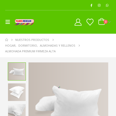
0
NUESTROS PRODUCTOS
HOGAR
,
DORMITORIO
,
ALMOHADAS Y RELLENOS
ALMOHADA PREMIUM FIRMEZA ALTA